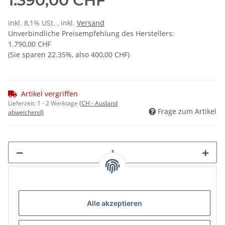
1.390,00 CHF
inkl. 8,1% USt. , inkl.
Versand
Unverbindliche Preisempfehlung des Herstellers
:
1.790,00 CHF
(Sie sparen
22.35%
, also
400,00 CHF
)
Artikel vergriffen
Lieferzeit:
1 - 2 Werktage
(CH - Ausland
Frage zum Artikel
abweichend)
Loading...
Alle akzeptieren
Komponenten werden geladen ...