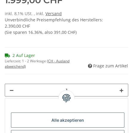
1.999,00 CHF
inkl. 8,1% USt. , inkl.
Versand
Unverbindliche Preisempfehlung des Herstellers
:
2.390,00 CHF
(Sie sparen
16.36%
, also
391,00 CHF
)
2 Auf Lager
Lieferzeit:
1 - 2 Werktage
(CH - Ausland
Frage zum Artikel
abweichend)
Loading...
Alle akzeptieren
Komponenten werden geladen ...