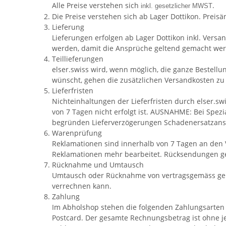
Alle Preise verstehen sich
.
inkl. gesetzlicher MWST
Die Preise verstehen sich ab Lager Dottikon. Prei
Lieferung
Lieferungen erfolgen ab Lager Dottikon inkl. Vers
werden, damit die Ansprüche geltend gemacht we
Teillieferungen
elser.swiss wird, wenn möglich, die ganze Bestellun
wünscht, gehen die zusätzlichen Versandkosten zu 
Lieferfristen
Nichteinhaltungen der Lieferfristen durch elser.sw
von 7 Tagen nicht erfolgt ist. AUSNAHME: Bei Spez
begründen Lieferverzögerungen Schadenersatzans
Warenprüfung
Reklamationen sind innerhalb von 7 Tagen an den V
Reklamationen mehr bearbeitet. Rücksendungen ge
Rücknahme und Umtausch
Umtausch oder Rücknahme von vertragsgemäss gelie
verrechnen kann.
Zahlung
Im Abholshop stehen die folgenden Zahlungsarten zu
Postcard. Der gesamte Rechnungsbetrag ist ohne jeg