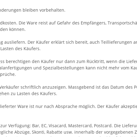
sänderungen bleiben vorbehalten.
andkosten. Die Ware reist auf Gefahr des Empfängers, Transportsc
rden können.
g ausliefern. Der Käufer erklärt sich bereit, auch Teillieferungen 
Lasten des Käufers.
iss berechtigen den Käufer nur dann zum Rücktritt, wenn die Liefer
ialanfertigungen und Spezialbestellungen kann nicht mehr vom Kau
prüche.
erkäufer schriftlich anzuzeigen. Massgebend ist das Datum des P
hen zu Lasten des Käufers.
ferter Ware ist nur nach Absprache möglich. Der Käufer akzeptie
r Verfügung: Bar, EC, Visacard, Mastercard, Postcard. Die Lieferu
liche Abzüge, Skonti, Rabatte usw. innerhalb der vorgegebenen Zah