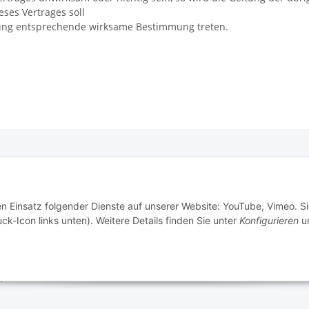
ses Vertrages soll
ung entsprechende wirksame Bestimmung treten.
e Informationen
tz
en Einsatz folgender Dienste auf unserer Website: YouTube, Vimeo. S
ck-Icon links unten). Weitere Details finden Sie unter
Konfigurieren
un
m