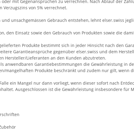
oder mit Gegenansprüchen zu verrechnen. Nach Ablauf der Zahlu
n Verzugszins von 5% verrechnet.
n und unsachgemässen Gebrauch entstehen, lehnt elser.swiss jegli
ion, den Einsatz sowie den Gebrauch von Produkten sowie die dami
r gelieferten Produkte bestimmt sich in jeder Hinsicht nach den G
weitere Garantieansprüche gegenüber elser.swiss und dem Hersteller
den Hersteller/Lieferanten an den Kunden abzutreten.
ils anwendbaren Garantiebestimmungen die Gewährleistung in der 
n/mangelhaften Produkte beschränkt und zudem nur gilt, wenn di
lle ein Mangel nur dann vorliegt, wenn dieser sofort nach Entdecku
nhaltet. Ausgeschlossen ist die Gewährleistung insbesondere für
rschriften
 Zubehör