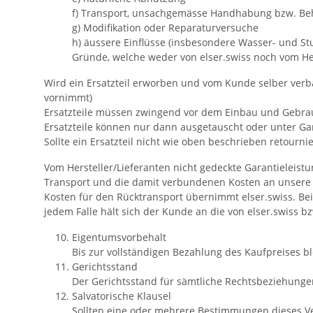
f) Transport, unsachgemässe Handhabung bzw. B
g) Modifikation oder Reparaturversuche
h) äussere Einflüsse (insbesondere Wasser- und S
Gründe, welche weder von elser.swiss noch vom Hers
Wird ein Ersatzteil erworben und vom Kunde selber verbau
vornimmt)
Ersatzteile müssen zwingend vor dem Einbau und Gebrau
Ersatzteile können nur dann ausgetauscht oder unter Garan
Sollte ein Ersatzteil nicht wie oben beschrieben retourni
Vom Hersteller/Lieferanten nicht gedeckte Garantielei
Transport und die damit verbundenen Kosten an unsere 
Kosten für den Rücktransport übernimmt elser.swiss. Bei
jedem Falle hält sich der Kunde an die von elser.swiss bz
Eigentumsvorbehalt
Bis zur vollständigen Bezahlung des Kaufpreises bl
Gerichtsstand
Der Gerichtsstand für sämtliche Rechtsbeziehungen
Salvatorische Klausel
Sollten eine oder mehrere Bestimmungen dieses Ver