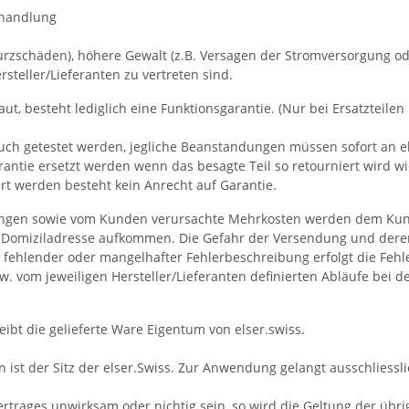
ehandlung
turzschäden), höhere Gewalt (z.B. Versagen der Stromversorgung o
teller/Lieferanten zu vertreten sind.
t, besteht lediglich eine Funktionsgarantie. (Nur bei Ersatzteile
ch getestet werden, jegliche Beanstandungen müssen sofort an e
tie ersetzt werden wenn das besagte Teil so retourniert wird wie er
ert werden besteht kein Anrecht auf Garantie.
stungen sowie vom Kunden verursachte Mehrkosten werden dem Kun
Domiziladresse aufkommen. Die Gefahr der Versendung und deren 
 fehlender oder mangelhafter Fehlerbeschreibung erfolgt die Fehl
w. vom jeweiligen Hersteller/Lieferanten definierten Abläufe bei d
eibt die gelieferte Ware Eigentum von elser.swiss.
 ist der Sitz der elser.Swiss. Zur Anwendung gelangt ausschliessl
trages unwirksam oder nichtig sein, so wird die Geltung der übr